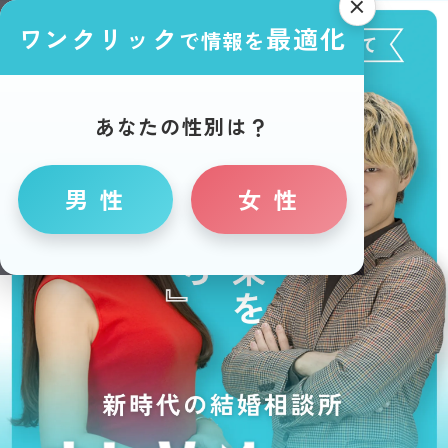
ワンクリック
最適化
で情報を
あなたの性別は？
男 性
女 性