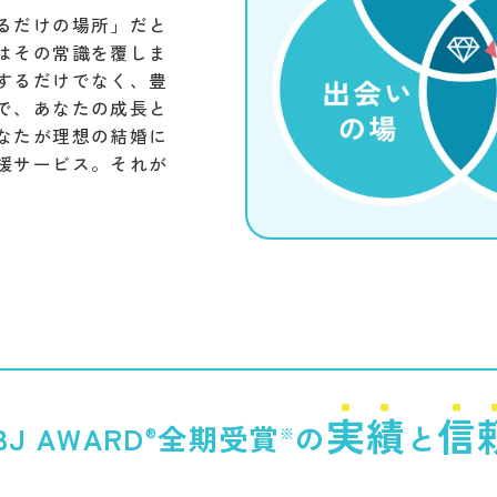
るだけの場所」だと
はその常識を覆しま
するだけでなく、豊
で、あなたの成長と
なたが理想の結婚に
援サービス。それが
実績
信
BJ AWARD
全期受賞
の
と
®︎
※