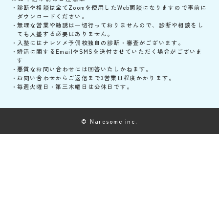
診断や相談は全てZoomを使用したWeb面談になりますので事前に
ダウンロードください。
無理な営業や勧誘は一切行っておりませんので、診断や相談をし
ても入塾する必要はありません。
入塾にはナレソメ予備校独自の診断・審査がございます。
婚活に関するEmailやSMSを送付させていただく場合がございま
す
悪質なお問い合わせには回答いたしかねます。
お問い合わせからご返信まで3営業日程度かかります。
毎週火曜日・第三木曜日は公休日です。
© Naresome inc.